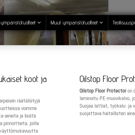
 ympäristötuotteet
Muut ympäristötuotteet
Teollisuus
ukaiset koot ja
Oilstop Floor Pro
Oilstop Floor Protector
on ö
laminoitu PE-muovikalvo, j
peisiin räätälöityjä
Suojaa lattiat, työkalu- ja 
 tuotteissa voimme
suojattava haitallisten ain
a-aineita ja lisätä
pinnoitteita, joilla
i käyttömukavuutta