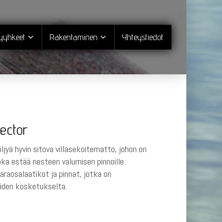
pyyhkeet
Rakentaminen
Yhteystiedot
tector
ljyä hyvin sitova villasekoitematto, johon on
oka estää nesteen valumisen pinnoille.
varaosalaatikot ja pinnat, jotka on
eiden kosketukselta.