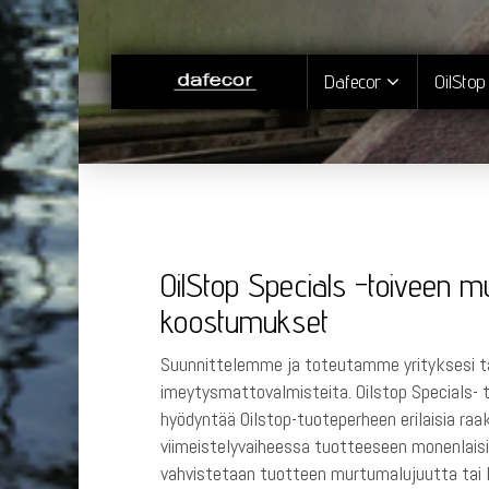
Dafecor
OilStop
OilStop Specials -toiveen m
koostumukset
Suunnittelemme ja toteutamme yrityksesi tar
imeytysmattovalmisteita. Oilstop Specials-
hyödyntää Oilstop-tuoteperheen erilaisia raak
viimeistelyvaiheessa tuotteeseen monenlaisia 
vahvistetaan tuotteen murtumalujuutta ta